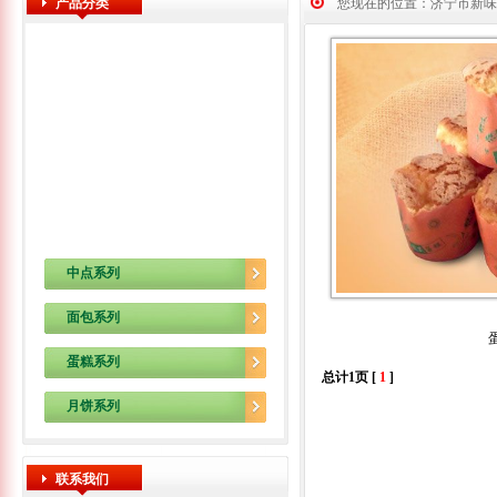
产品分类
您现在的位置：济宁市新味
中点系列
面包系列
蛋糕系列
总计1页 [
1
]
月饼系列
联系我们