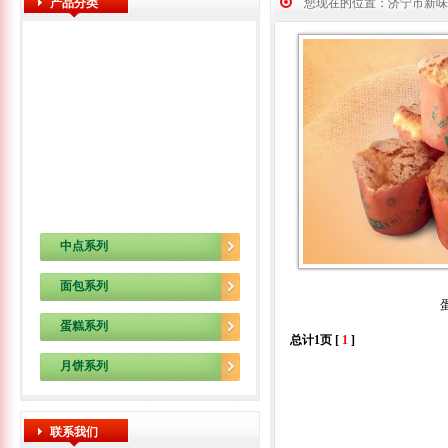
产品分类
您现在的位置：济宁市新味
中点系列
面包系列
蛋糕系列
总计1页 [
1
]
月饼系列
联系我们