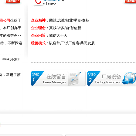
限公司
坐落于
企业精神
：团结/忠诚/敬业/尽责/奉献
。本厂创办于
企业理念
：真诚/求实/自信/创新
几年的艰苦创业
企业宗旨
：诚信大于天
支持，不断探索
经营模式
：以店带厂/以厂促店/共同发展
、中秋月饼为
备，新进了苏