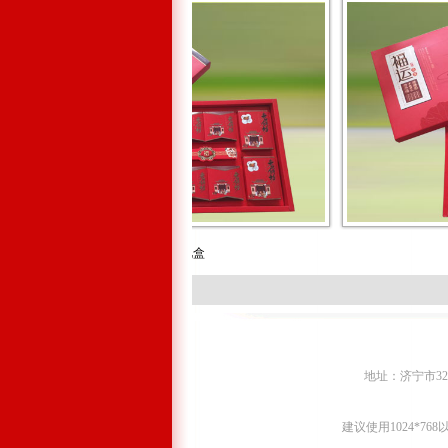
老饼坊礼盒
福
地址：济宁市327国
建议使用1024*7