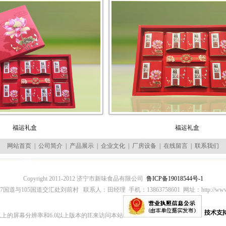
运礼盒
福运礼盒
网站首页
|
公司简介
|
产品展示
|
企业文化
|
厂房设备
|
在线留言
|
联系我们
Copyright 2011-2012 济宁市新味食品有限公司
鲁ICP备19018544号-1
道与105国道交汇处刘前村 联系人：田经理 手机：13863758601 网址：http://www.xin
68以上的屏幕分辨率和6.0以上版本的IE来访问本站